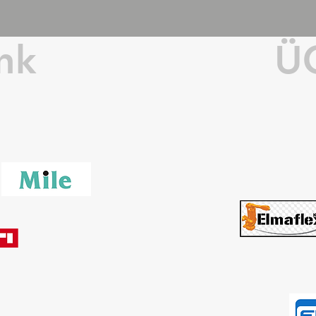
ink
Ü