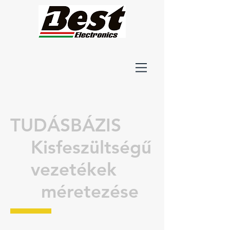
TUDÁSBÁZIS
Kisfeszültségű
vezetékek
méretezése